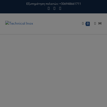
Εξυπηρέτηση πελατών:
+306948661711
M
0
ΕΓΚΑΤΑΣΤΑΣΕΙΣ
Η Technical Inox έχοντας ως οδηγό την πολυετή
εμπειρία της από το 1997 και σε συνδυασμό με την
συνεχή εκπαίδευση του προσωπικού τους σε νέες
τεχνολογίες και πρότυπα ασφαλείας, μπορεί και
προσφέρει τις παρακάτω υπηρεσίες, ανεξαρτήτως