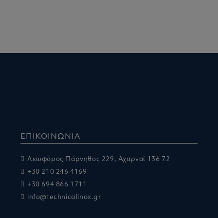
ΕΠΙΚΟΙΝΩΝΙΑ
Λεωφόρος Πάρνηθος 229, Αχαρναί 136 72
+30 210 246 4169
+30 694 866 1711
info@technicalinox.gr