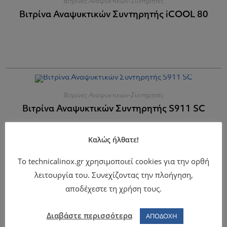
Βιτρίνες Αναψυκτικών-Συντηρητές
Βιτρίνα Αναψυκτικών Συντηρητής iCOOL 80
Βιτρίνες Αναψυκτικών-Συντηρητές
Βιτρίνα Αναψυκτικών Συντηρητής S911 SC
Καλώς ήλθατε!
Το technicalinox.gr χρησιμοποιεί cookies για την ορθή
λειτουργία του. Συνεχίζοντας την πλοήγηση,
αποδέχεστε τη χρήση τους.
Βιτρίνες Ψυγεία για Sushi
Βιτρίνα Ψυγείο για Sushi CASE 145
Διαβάστε περισσότερα
ΑΠΟΔΟΧΗ