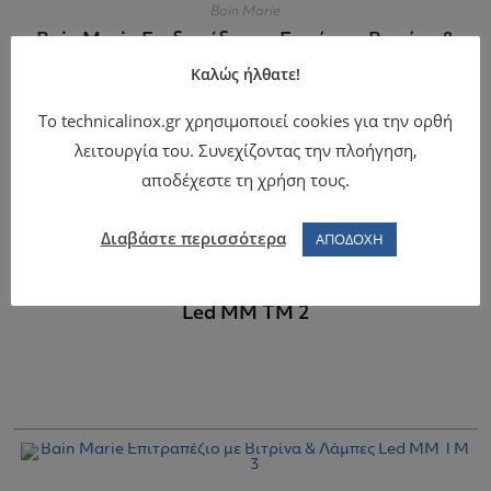
Bain Marie
Bain Marie Επιδαπέδιο με Ερμάριο, Βιτρίνα &
Λάμπες LED MM DM 5
Καλώς ήλθατε!
Το technicalinox.gr χρησιμοποιεί cookies για την ορθή
λειτουργία του. Συνεχίζοντας την πλοήγηση,
αποδέχεστε τη χρήση τους.
Διαβάστε περισσότερα
ΑΠΟΔΟΧΗ
Bain Marie
Bain Marie Επιτραπέζιο με Βιτρίνα & Λάμπες
Led MM TM 2