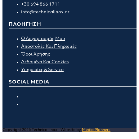
+30 694 866 1711
info@technicalinox.gr
ΠΛΟΗΓΗΣΗ
Ο Λογαριασμός Μου
Αποστολές Και Πληρωμές
Όροι Χρήσης
Δεδομένα Και Cookies
Υπηρεσίες & Service
SOCIAL MEDIA
Opens
in
Opens
a
in
new
a
tab
new
Copyright 2026 Technical Inox - Website by
Media Planners
tab