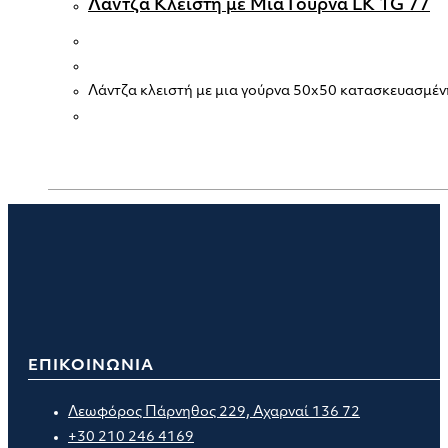
Λάντζα Κλειστή με Μια Γούρνα LK 1G 77
Λάντζα κλειστή με μια γούρνα 50x50 κατασκευασμέν
ΕΠΙΚΟΙΝΩΝΙΑ
Λεωφόρος Πάρνηθος 229, Αχαρναί 136 72
+30 210 246 4169