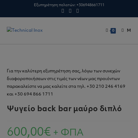
Skip
Εξυπηρέτηση πελατών:
+306948661711
to
content
M
0
Για την καλύτερη εξυπηρέτηση σας, λόγω των συνεχών
διαφοροποιήσεων στις τιμές των νέων μας προιόντων
παρακαλείστε να μας καλείτε στα τηλ. +30 210 246 4169
και +30 694 866 1711
Ψυγείο back bar μαύρο διπλό
600,00
€
+ ΦΠΑ