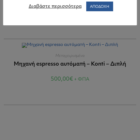
Διαβάστε περισσότερα
ΑΠΟΔΟΧΗ
900,00
€
+ ΦΠΑ
Μεταχειρισμένα
Μηχανή espresso αυτόματή – Konti – Διπλή
500,00
€
+ ΦΠΑ