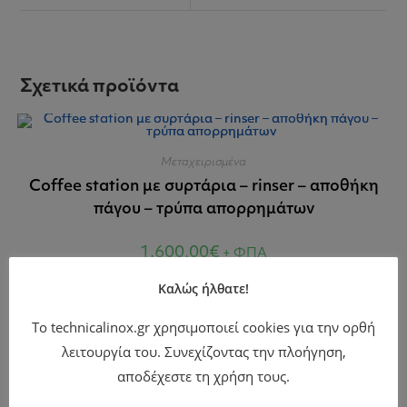
Σχετικά προϊόντα
Μεταχειρισμένα
Coffee station με συρτάρια – rinser – αποθήκη
πάγου – τρύπα απορρημάτων
1.600,00
€
+ ΦΠΑ
Καλώς ήλθατε!
Το technicalinox.gr χρησιμοποιεί cookies για την ορθή
λειτουργία του. Συνεχίζοντας την πλοήγηση,
αποδέχεστε τη χρήση τους.
Μεταχειρισμένα
Εστία αερίου MBM | Άριστη κατάσταση