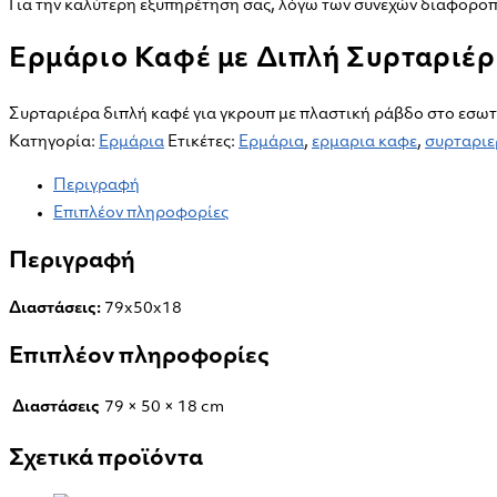
Συρταριέρα
Για την καλύτερη εξυπηρέτηση σας, λόγω των συνεχών διαφοροπο
EK
Ερμάριο Καφέ με Διπλή Συρταριέρ
79
ποσότητα
Συρταριέρα διπλή καφέ για γκρουπ με πλαστική ράβδο στο εσωτ
Κατηγορία:
Ερμάρια
Ετικέτες:
Ερμάρια
,
ερμαρια καφε
,
συρταριε
Περιγραφή
Επιπλέον πληροφορίες
Περιγραφή
Διαστάσεις:
79x50x18
Επιπλέον πληροφορίες
Διαστάσεις
79 × 50 × 18 cm
Σχετικά προϊόντα