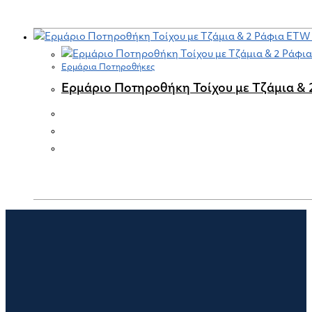
Ερμάρια Ποτηροθήκες
Ερμάριο Ποτηροθήκη Τοίχου με Τζάμια &