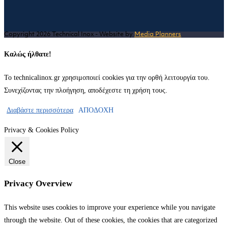
a
in
new
a
tab
new
Copyright 2026 Technical Inox - Website by
Media Planners
tab
Καλώς ήλθατε!
Το technicalinox.gr χρησιμοποιεί cookies για την ορθή λειτουργία του.
Συνεχίζοντας την πλοήγηση, αποδέχεστε τη χρήση τους.
Διαβάστε περισσότερα
ΑΠΟΔΟΧΗ
Privacy & Cookies Policy
Close
Privacy Overview
This website uses cookies to improve your experience while you navigate
through the website. Out of these cookies, the cookies that are categorized