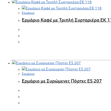
Ερμάρια
Ερμάριο Καφέ με Τριπλή Συρταριέρα EK 1
Ερμάρια
Ερμάριο με Συρώμενες Πόρτες ES 207