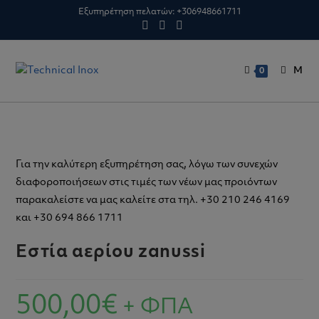
Skip
Εξυπηρέτηση πελατών:
+306948661711
to
content
M
0
Για την καλύτερη εξυπηρέτηση σας, λόγω των συνεχών
διαφοροποιήσεων στις τιμές των νέων μας προιόντων
παρακαλείστε να μας καλείτε στα τηλ. +30 210 246 4169
και +30 694 866 1711
Εστία αερίου zanussi
500,00
€
+ ΦΠΑ