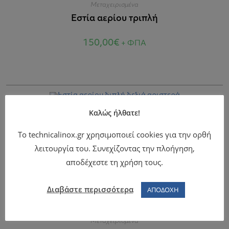
Μεταχειρισμένα
Εστία αερίου τριπλή
150,00
€
+ ΦΠΑ
Καλώς ήλθατε!
Μεταχειρισμένα
Εστία αερίου διπλή δεξιά αριστερά
Το technicalinox.gr χρησιμοποιεί cookies για την ορθή
λειτουργία του. Συνεχίζοντας την πλοήγηση,
450,00
€
+ ΦΠΑ
αποδέχεστε τη χρήση τους.
Διαβάστε περισσότερα
ΑΠΟΔΟΧΗ
Μεταχειρισμένα