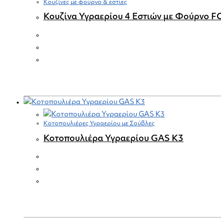
Κουζίνες με φούρνο & εστίες
Κουζίνα Υγραερίου 4 Εστιών με Φούρνο 
Κοτοπουλιέρες Υγραερίου με Σούβλες
Κοτοπουλιέρα Υγραερίου GAS K3