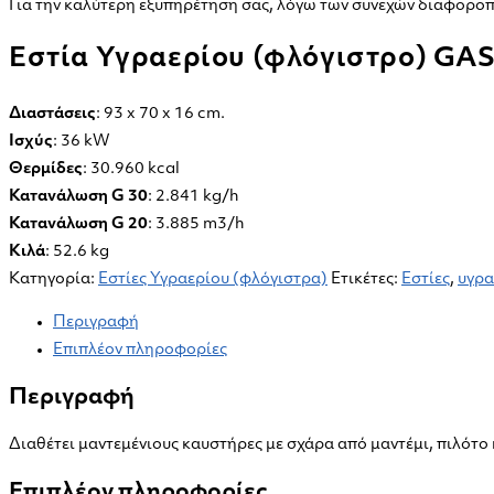
E26
Για την καλύτερη εξυπηρέτηση σας, λόγω των συνεχών διαφοροπο
ποσότητα
Εστία Υγραερίου (φλόγιστρο) GAS
Διαστάσεις
: 93 x 70 x 16 cm.
Ισχύς
: 36 kW
Θερμίδες
: 30.960 kcal
Κατανάλωση G 30
: 2.841 kg/h
Κατανάλωση G 20
: 3.885 m3/h
Κιλά
: 52.6 kg
Κατηγορία:
Εστίες Υγραερίου (φλόγιστρα)
Ετικέτες:
Εστίες
,
υγρα
Περιγραφή
Επιπλέον πληροφορίες
Περιγραφή
Διαθέτει μαντεμένιους καυστήρες με σχάρα από μαντέμι, πιλότ
Επιπλέον πληροφορίες