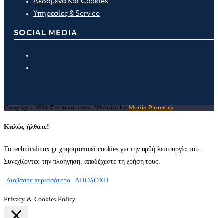
Δεδομένα Και Cookies
Υπηρεσίες & Service
SOCIAL MEDIA
Opens
in
Opens
a
in
new
a
tab
new
Copyright 2026 Technical Inox - Website by
Media Planners
tab
Καλώς ήλθατε!
Το technicalinox.gr χρησιμοποιεί cookies για την ορθή λειτουργία του.
Συνεχίζοντας την πλοήγηση, αποδέχεστε τη χρήση τους.
Διαβάστε περισσότερα
ΑΠΟΔΟΧΗ
Privacy & Cookies Policy