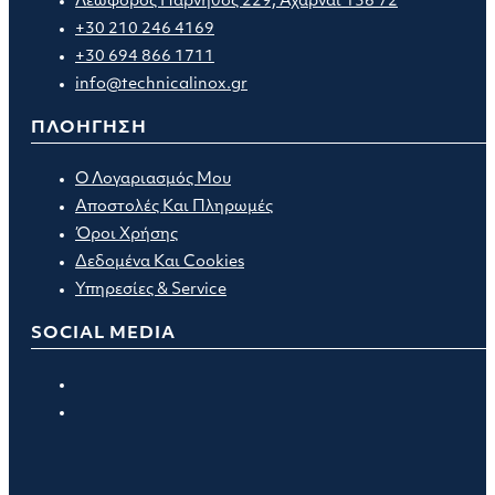
Λεωφόρος Πάρνηθος 229, Αχαρναί 136 72
+30 210 246 4169
+30 694 866 1711
info@technicalinox.gr
ΠΛΟΗΓΗΣΗ
Ο Λογαριασμός Μου
Αποστολές Και Πληρωμές
Όροι Χρήσης
Δεδομένα Και Cookies
Υπηρεσίες & Service
SOCIAL MEDIA
Opens
in
Opens
a
in
new
a
tab
new