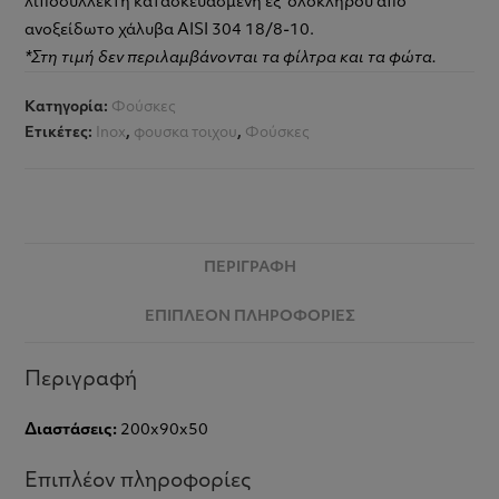
λιποσυλλέκτη κατασκευασμένη εξ’ ολοκλήρου από
ανοξείδωτο χάλυβα AISI 304 18/8-10.
*Στη τιμή δεν περιλαμβάνονται τα φίλτρα και τα φώτα.
Κατηγορία:
Φούσκες
Ετικέτες:
Inox
,
φουσκα τοιχου
,
Φούσκες
ΠΕΡΙΓΡΑΦΉ
ΕΠΙΠΛΈΟΝ ΠΛΗΡΟΦΟΡΊΕΣ
Περιγραφή
Διαστάσεις:
200x90x50
Επιπλέον πληροφορίες