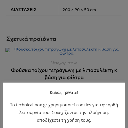
ΔΙΑΣΤΆΣΕΙΣ
200 × 90 × 50 cm
Σχετικά προϊόντα
Μεταχειρισμένα
Φούσκα τοίχου τετράγωνη με λιποσυλέκτη κ
βάση για φίλτρα
420,00
€
Καλώς ήλθατε!
+ ΦΠΑ
Το technicalinox.gr χρησιμοποιεί cookies για την ορθή
λειτουργία του. Συνεχίζοντας την πλοήγηση,
αποδέχεστε τη χρήση τους.