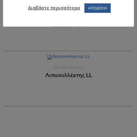
Μεταχειρισμένα
Διαβάστε περισσότερα
ΑΠΟΔΟΧΗ
Φούσκα Εξαερισμού με Φωτισμό
750,00
€
+ ΦΠΑ
Λάντζες Ανοιχτές
Λιποσυλλέκτης LL