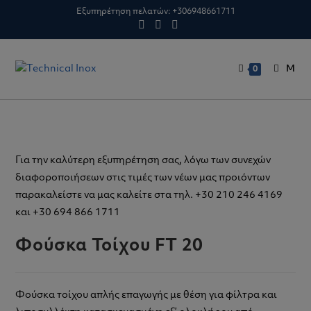
Skip
Εξυπηρέτηση πελατών:
+306948661711
to
content
M
0
Για την καλύτερη εξυπηρέτηση σας, λόγω των συνεχών
διαφοροποιήσεων στις τιμές των νέων μας προιόντων
παρακαλείστε να μας καλείτε στα τηλ. +30 210 246 4169
και +30 694 866 1711
Φούσκα Τοίχου FT 20
Φούσκα τοίχου απλής επαγωγής με θέση για φίλτρα και