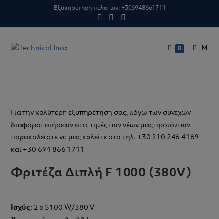
Skip
Εξυπηρέτηση πελατών:
+306948661711
to
content
M
0
Για την καλύτερη εξυπηρέτηση σας, λόγω των συνεχών
διαφοροποιήσεων στις τιμές των νέων μας προιόντων
παρακαλείστε να μας καλείτε στα τηλ. +30 210 246 4169
και +30 694 866 1711
Φριτέζα Διπλή F 1000 (380V)
Ισχύς
: 2 x 5100 W/380 V