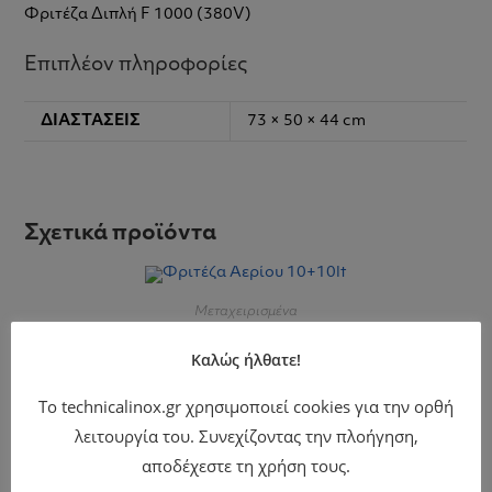
Φριτέζα Διπλή F 1000 (380V)
Επιπλέον πληροφορίες
ΔΙΑΣΤΆΣΕΙΣ
73 × 50 × 44 cm
Σχετικά προϊόντα
Μεταχειρισμένα
Φριτέζα Αερίου 10+10lt
Καλώς ήλθατε!
1.100,00
€
+ ΦΠΑ
Το technicalinox.gr χρησιμοποιεί cookies για την ορθή
λειτουργία του. Συνεχίζοντας την πλοήγηση,
αποδέχεστε τη χρήση τους.