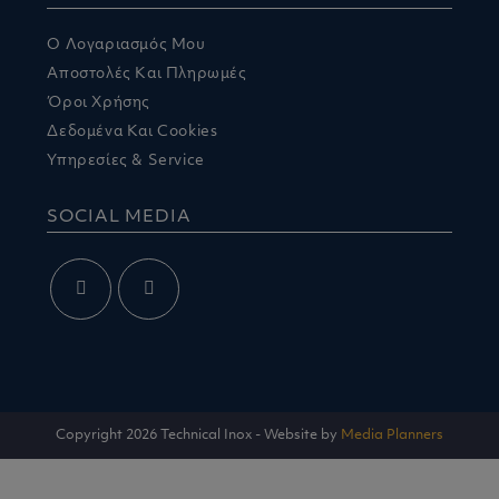
Ο Λογαριασμός Μου
Αποστολές Και Πληρωμές
Όροι Χρήσης
Δεδομένα Και Cookies
Υπηρεσίες & Service
SOCIAL MEDIA
Opens
Opens
in
in
a
a
new
new
Copyright 2026 Technical Inox - Website by
Media Planners
tab
tab