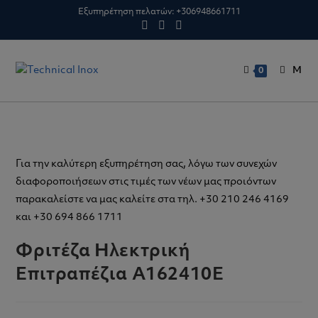
Skip
Εξυπηρέτηση πελατών:
+306948661711
to
content
M
0
Για την καλύτερη εξυπηρέτηση σας, λόγω των συνεχών
διαφοροποιήσεων στις τιμές των νέων μας προιόντων
παρακαλείστε να μας καλείτε στα τηλ. +30 210 246 4169
και +30 694 866 1711
Φριτέζα Ηλεκτρική
Επιτραπέζια A162410Ε