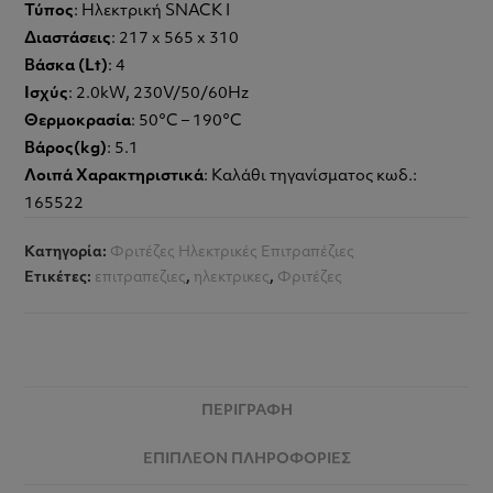
Τύπος
: Ηλεκτρική SNACK I
Διαστάσεις
: 217 x 565 x 310
Βάσκα (Lt)
: 4
Ισχύς
: 2.0kW, 230V/50/60Hz
Θερμοκρασία
: 50°C – 190°C
Βάρος(kg)
: 5.1
Λοιπά Χαρακτηριστικά
: Καλάθι τηγανίσματος κωδ.:
165522
Κατηγορία:
Φριτέζες Ηλεκτρικές Επιτραπέζιες
Ετικέτες:
επιτραπεζιες
,
ηλεκτρικες
,
Φριτέζες
ΠΕΡΙΓΡΑΦΉ
ΕΠΙΠΛΈΟΝ ΠΛΗΡΟΦΟΡΊΕΣ