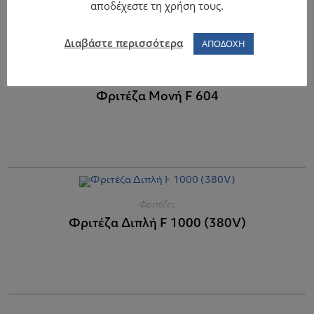
αποδέχεστε τη χρήση τους.
Διαβάστε περισσότερα
ΑΠΟΔΟΧΗ
Φριτέζες
Φριτέζα Μονή F 604
Φριτέζες
Φριτέζα Διπλή F 1000 (380V)