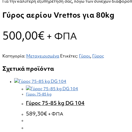
80kg
Για την καλύτερη εξυπηρέτηση σας, λόγω των συνεχών διαφοροπο
ποσότητα
Γύρος αερίου Vrettos για 80kg
500,00
€
+ ΦΠΑ
Κατηγορία:
Μεταχειρισμένα
Ετικέτες:
Γύροι
,
Γύρος
Σχετικά προϊόντα
Γύροι 75-85 kg
Γύρος 75-85 kg DG 104
589,30
€
+ ΦΠΑ