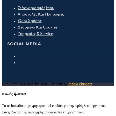
Ο Λογαριασμός Μου
Αποστολές Και Πληρωμές
Όροι Χρήσης
Δεδομένα Και Cookies
Υπηρεσίες & Service
SOCIAL MEDIA
Opens
in
Opens
a
in
new
a
tab
new
Copyright 2026 Technical Inox - Website by
Media Planners
tab
Καλώς ήλθατε!
Το technicalinox.gr χρησιμοποιεί cookies για την ορθή λειτουργία του.
Συνεχίζοντας την πλοήγηση, αποδέχεστε τη χρήση τους.