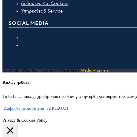
Δεδομένα Και Cookies
Υπηρεσίες & Service
SOCIAL MEDIA
Opens
in
Opens
a
in
new
a
tab
new
Copyright 2026 Technical Inox - Website by
Media Planners
tab
Καλώς ήλθατε!
Το technicalinox.gr χρησιμοποιεί cookies για την ορθή λειτουργία του. Συν
Διαβάστε περισσότερα
ΑΠΟΔΟΧΗ
Privacy & Cookies Policy