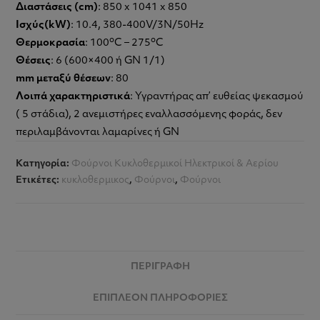
Διαστάσεις (cm)
: 850 x 1041 x 850
Ισχύς(kW)
: 10.4, 380-400V/3N/50Hz
o
o
Θερμοκρασία
: 100
C – 275
C
Θέσεις
: 6 (600×400 ή GN 1/1)
mm μεταξύ θέσεων
: 80
Λοιπά χαρακτηριστικά
: Υγραντήρας απ’ ευθείας ψεκασμού
( 5 στάδια), 2 ανεμιστήρες εναλλασσόμενης φοράς, δεν
περιλαμβάνονται λαμαρίνες ή GN
Κατηγορία:
Φούρνοι Κυκλοθερμικοί Ηλεκτρικοί & Αερίου
Ετικέτες:
κυκλοθερμικος
,
Φούρνοι
,
Φούρνοι
ΠΕΡΙΓΡΑΦΉ
ΕΠΙΠΛΈΟΝ ΠΛΗΡΟΦΟΡΊΕΣ