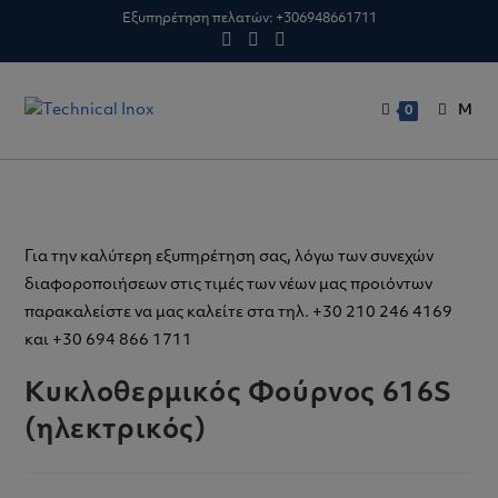
Skip
Εξυπηρέτηση πελατών:
+306948661711
to
content
M
0
Για την καλύτερη εξυπηρέτηση σας, λόγω των συνεχών
διαφοροποιήσεων στις τιμές των νέων μας προιόντων
παρακαλείστε να μας καλείτε στα τηλ. +30 210 246 4169
και +30 694 866 1711
Κυκλοθερμικός Φούρνος 616S
(ηλεκτρικός)