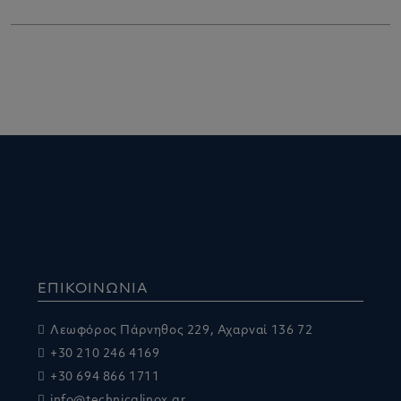
ΕΠΙΚΟΙΝΩΝΙΑ
Λεωφόρος Πάρνηθος 229, Αχαρναί 136 72
+30 210 246 4169
+30 694 866 1711
info@technicalinox.gr