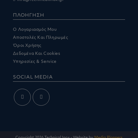
ΠΛΟΗΓΗΣΗ
Ο Λογαριασμός Μου
Αποστολές Και Πληρωμές
Όροι Χρήσης
Δεδομένα Και Cookies
Υπηρεσίες & Service
SOCIAL MEDIA
Opens
Opens
in
in
a
a
new
new
Copyright 2026 Technical Inox - Website by
Media Planners