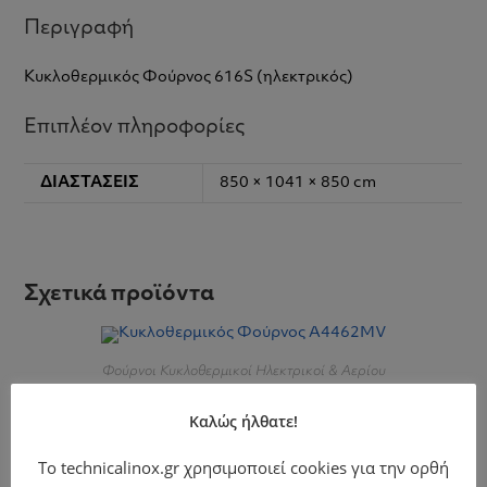
Περιγραφή
Κυκλοθερμικός Φούρνος 616S (ηλεκτρικός)
Επιπλέον πληροφορίες
ΔΙΑΣΤΆΣΕΙΣ
850 × 1041 × 850 cm
Σχετικά προϊόντα
Φούρνοι Κυκλοθερμικοί Ηλεκτρικοί & Αερίου
Κυκλοθερμικός Φούρνος A4462MV
Καλώς ήλθατε!
Το technicalinox.gr χρησιμοποιεί cookies για την ορθή