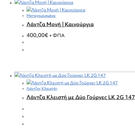
Μεταχειρισμένα
Λάντζα Μονή | Καινούργια
400,00
€
+ ΦΠΑ
Λάντζες Κλειστές
Λάντζα Κλειστή με Δύο Γούρνες LK 2G 147