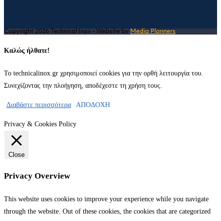
a
in
new
a
tab
new
Copyright 2026 Technical Inox - Website by
Media Planners
tab
Καλώς ήλθατε!
Το technicalinox.gr χρησιμοποιεί cookies για την ορθή λειτουργία του.
Συνεχίζοντας την πλοήγηση, αποδέχεστε τη χρήση τους.
Διαβάστε περισσότερα
ΑΠΟΔΟΧΗ
Privacy & Cookies Policy
Close
Privacy Overview
This website uses cookies to improve your experience while you navigate
through the website. Out of these cookies, the cookies that are categorized