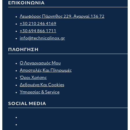
ΕΠΙΚΟΙΝΩΝΙΑ
Λεωφόρος Πάρνηθος 229, Αχαρναί 136 72
+30 210 246 4169
+30 694 866 1711
info@technicalinox.gr
ΠΛΟΗΓΗΣΗ
Ο Λογαριασμός Μου
Αποστολές Και Πληρωμές
Όροι Χρήσης
Δεδομένα Και Cookies
Υπηρεσίες & Service
SOCIAL MEDIA
Opens
in
Opens