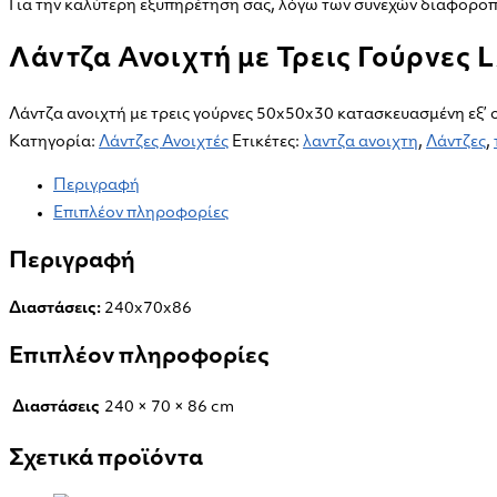
Γούρνες
Για την καλύτερη εξυπηρέτηση σας, λόγω των συνεχών διαφοροπο
LA
Λάντζα Ανοιχτή με Τρεις Γούρνες 
3G
247
ποσότητα
Λάντζα ανοιχτή με τρεις γούρνες 50x50x30 κατασκευασμένη εξ’
Κατηγορία:
Λάντζες Ανοιχτές
Ετικέτες:
λαντζα ανοιχτη
,
Λάντζες
,
Περιγραφή
Επιπλέον πληροφορίες
Περιγραφή
Διαστάσεις:
240x70x86
Επιπλέον πληροφορίες
Διαστάσεις
240 × 70 × 86 cm
Σχετικά προϊόντα