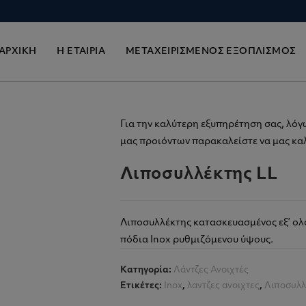
ΑΡΧΙΚΗ
Η ΕΤΑΙΡΙΑ
ΜΕΤΑΧΕΙΡΙΣΜΕΝΟΣ ΕΞΟΠΛΙΣΜΟΣ
Για την καλύτερη εξυπηρέτηση σας, λόγ
μας προιόντων παρακαλείστε να μας καλ
Λιποσυλλέκτης LL
Λιποσυλλέκτης κατασκευασμένος εξ’ ολ
πόδια Inox ρυθμιζόμενου ύψους.
Κατηγορία:
Λάντζες Ανοιχτές
Ετικέτες:
Inox
,
λαντζες ανοιχτες
,
Λιποσυλλ