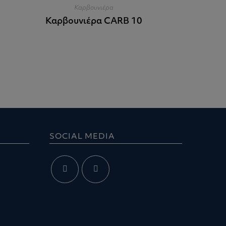
Καρβουνιέρα
Καρβουνιέρα CARB 10
SOCIAL MEDIA
Opens
Opens
in
in
a
a