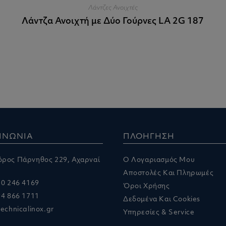
Λάντζες Ανοιχτές
Λάντζα Ανοιχτή με Δύο Γούρνες LA 2G 187
ΙΝΩΝΙΑ
ΠΛΟΗΓΗΣΗ
ρος Πάρνηθος 229, Αχαρναί
Ο Λογαριασμός Μου
Αποστολές Και Πληρωμές
10 246 4169
Όροι Χρήσης
94 866 1711
Δεδομένα Και Cookies
echnicalinox.gr
Υπηρεσίες & Service