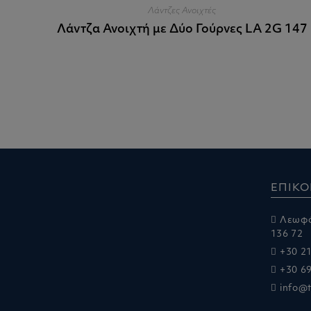
Λάντζες Ανοιχτές
Λάντζα Ανοιχτή με Δύο Γούρνες LA 2G 147
ΕΠΙΚΟ
Λεωφό
136 72
+30 2
+30 6
info@t