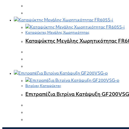
Καταψύκτες Μεγάλης Χωρητικότητας
Καταψύκτης Μεγάλης Χωρητικότητας FR6
Βιτρίνες Καταψύκτες
Επιτραπέζια Βιτρίνα Κατάψυξη GF200VSG