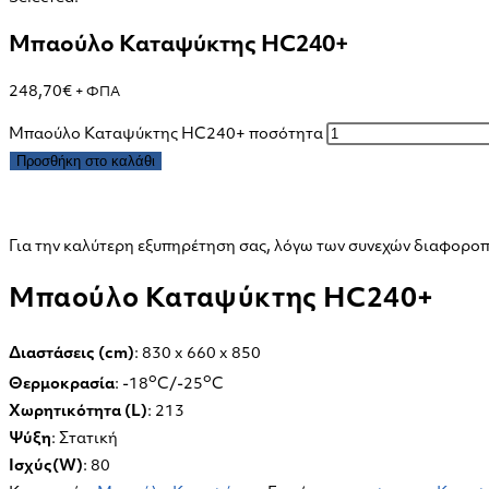
Μπαούλο Καταψύκτης HC240+
248,70
€
+ ΦΠΑ
Μπαούλο Καταψύκτης HC240+ ποσότητα
Προσθήκη στο καλάθι
Για την καλύτερη εξυπηρέτηση σας, λόγω των συνεχών διαφοροπο
Μπαούλο Καταψύκτης HC240+
Διαστάσεις (cm)
: 830 x 660 x 850
o
o
Θερμοκρασία
: -18
C/-25
C
Χωρητικότητα (L)
: 213
Ψύξη
: Στατική
Ισχύς(W)
: 80