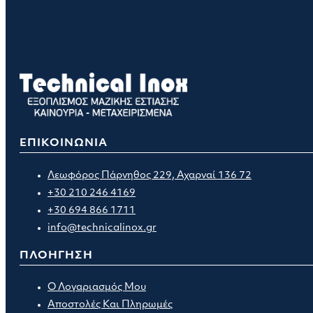
ΕΠΙΚΟΙΝΩΝΙΑ
Λεωφόρος Πάρνηθος 229, Αχαρναί 136 72
+30 210 246 4169
+30 694 866 1711
info@technicalinox.gr
ΠΛΟΗΓΗΣΗ
Ο Λογαριασμός Μου
Αποστολές Και Πληρωμές