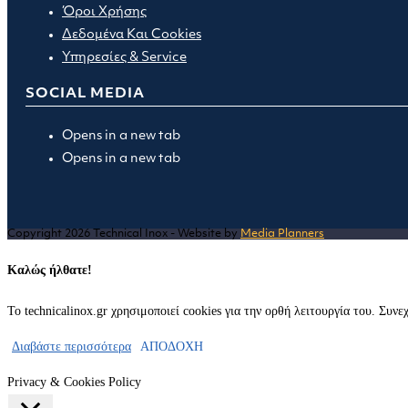
Όροι Χρήσης
Δεδομένα Και Cookies
Υπηρεσίες & Service
SOCIAL MEDIA
Opens in a new tab
Opens in a new tab
Copyright 2026 Technical Inox - Website by
Media Planners
Καλώς ήλθατε!
Το technicalinox.gr χρησιμοποιεί cookies για την ορθή λειτουργία του. Συν
Διαβάστε περισσότερα
ΑΠΟΔΟΧΗ
Privacy & Cookies Policy