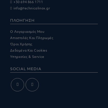
+30 694 866 1711
info@technicalinox.gr
ΠΛΟΗΓΗΣΗ
Ο Λογαριασμός Μου
Αποστολές Και Πληρωμές
Όροι Χρήσης
Δεδομένα Και Cookies
Υπηρεσίες & Service
SOCIAL MEDIA
Opens
Opens
in
in
a
a