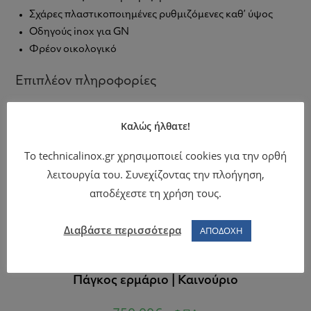
Σχάρες πλαστικοποιημένες ρυθμιζόμενες καθ’ ύψος
Οδηγούς inox για GN
Φρέον οικολογικό
Επιπλέον πληροφορίες
ΒΆΡΟΣ
108 κ.
Καλώς ήλθατε!
ΔΙΑΣΤΆΣΕΙΣ
139 × 70 × 85 cm
Το technicalinox.gr χρησιμοποιεί cookies για την ορθή
λειτουργία του. Συνεχίζοντας την πλοήγηση,
αποδέχεστε τη χρήση τους.
Σχετικά προϊόντα
Διαβάστε περισσότερα
ΑΠΟΔΟΧΗ
Μεταχειρισμένα
Πάγκος ερμάριο | Καινούριο