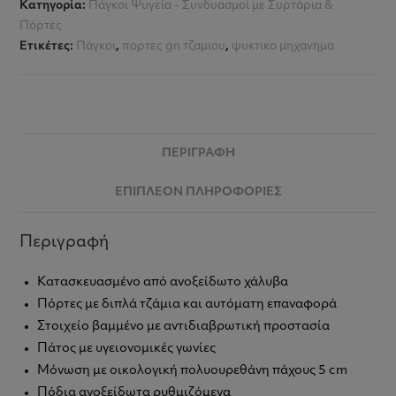
Κατηγορία:
Πάγκοι Ψυγεία - Συνδυασμοί με Συρτάρια &
Πόρτες
Ετικέτες:
Πάγκοι
,
πορτες gn τζαμιου
,
ψυκτικο μηχανημα
ΠΕΡΙΓΡΑΦΉ
ΕΠΙΠΛΈΟΝ ΠΛΗΡΟΦΟΡΊΕΣ
Περιγραφή
Κατασκευασμένο από ανοξείδωτο χάλυβα
Πόρτες με διπλά τζάμια και αυτόματη επαναφορά
Στοιχείο βαμμένο με αντιδιαβρωτική προστασία
Πάτος με υγειονομικές γωνίες
Μόνωση με οικολογική πολυουρεθάνη πάχους 5 cm
Πόδια ανοξείδωτα ρυθμιζόμενα