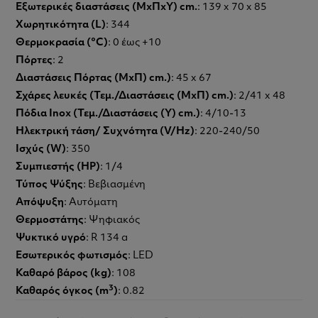
Εξωτερικές διαστάσεις (ΜxΠxΥ) cm.
: 139 x 70 x 85
Χωρητικότητα (L)
: 344
Θερμοκρασία (°C)
: 0 έως +10
Πόρτες
: 2
Διαστάσεις Πόρτας (ΜxΠ) cm.)
: 45 x 67
Σχάρες λευκές (Τεμ./Διαστάσεις (ΜxΠ) cm.)
: 2/41 x 48
Πόδια Inox (Τεμ./Διαστάσεις (Υ) cm.)
: 4/10-13
Ηλεκτρική τάση/ Συχνότητα (V/Hz)
: 220-240/50
Ισχύς (W)
: 350
Συμπιεστής (HP)
: 1/4
Τύπος Ψύξης
: Βεβιασμένη
Απόψυξη
: Αυτόματη
Θερμοστάτης
: Ψηφιακός
Ψυκτικό υγρό
: R 134 a
Εσωτερικός φωτισμός
: LED
Καθαρό βάρος (kg)
: 108
3
Καθαρός όγκος (m
)
: 0.82