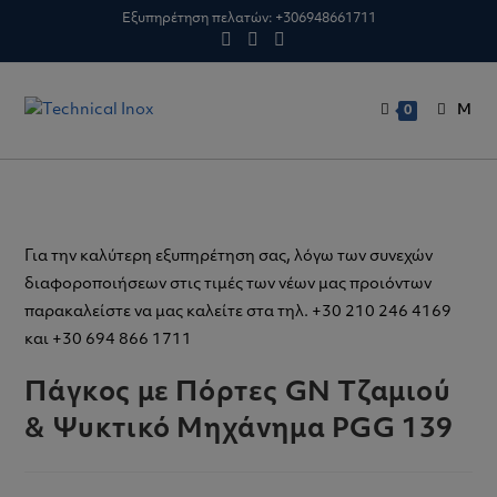
Skip
Εξυπηρέτηση πελατών:
+306948661711
to
content
M
0
Για την καλύτερη εξυπηρέτηση σας, λόγω των συνεχών
διαφοροποιήσεων στις τιμές των νέων μας προιόντων
παρακαλείστε να μας καλείτε στα τηλ. +30 210 246 4169
και +30 694 866 1711
Πάγκος με Πόρτες GN Τζαμιού
& Ψυκτικό Μηχάνημα PGG 139