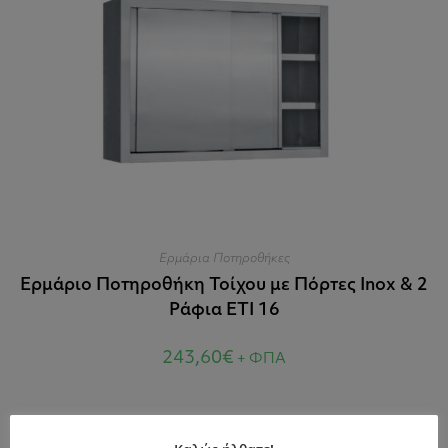
Ερμάρια Ποτηροθήκες
Ερμάριο Ποτηροθήκη Τοίχου με Πόρτες Inox & 2
Ράφια ETI 16
243,60
€
+ ΦΠΑ