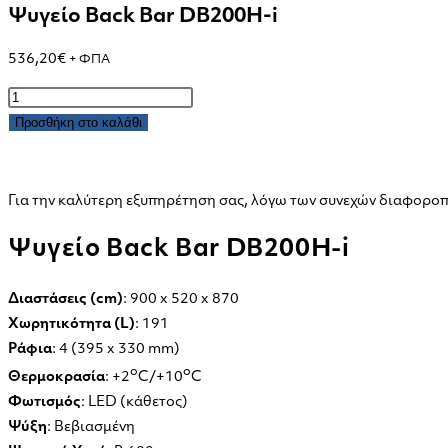
Ψυγείο Back Bar DB200H-i
536,20
€
+ ΦΠΑ
Ψυγείο
Back
Προσθήκη στο καλάθι
Bar
DB200H-
i
Για την καλύτερη εξυπηρέτηση σας, λόγω των συνεχών διαφοροπο
ποσότητα
Ψυγείο Back Bar DB200H-i
Διαστάσεις (cm)
: 900 x 520 x 870
Χωρητικότητα (L)
: 191
Ράφια
: 4 (395 x 330 mm)
o
o
Θερμοκρασία
: +2
C/+10
C
Φωτισμός
: LED (κάθετος)
Ψύξη
: Βεβιασμένη