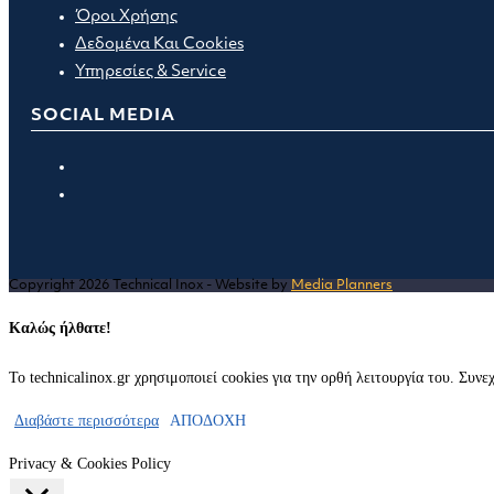
Όροι Χρήσης
Δεδομένα Και Cookies
Υπηρεσίες & Service
SOCIAL MEDIA
Opens
in
Opens
a
in
new
a
tab
new
Copyright 2026 Technical Inox - Website by
Media Planners
tab
Καλώς ήλθατε!
Το technicalinox.gr χρησιμοποιεί cookies για την ορθή λειτουργία του. Συν
Διαβάστε περισσότερα
ΑΠΟΔΟΧΗ
Privacy & Cookies Policy