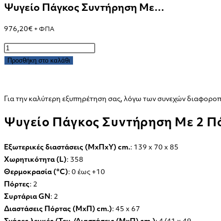
Ψυγείο Πάγκος Συντήρηση Με…
976,20
€
+ ΦΠΑ
Ψυγείο
Πάγκος
Προσθήκη στο καλάθι
Συντήρηση
Με
2
Για την καλύτερη εξυπηρέτηση σας, λόγω των συνεχών διαφοροπο
Πόρτες
Ψυγείο Πάγκος Συντήρηση Με 2 Π
GN
PG
139
Εξωτερικές διαστάσεις (ΜxΠxΥ) cm.
: 139 x 70 x 85
SP
Χωρητικότητα (L)
: 358
ποσότητα
Θερμοκρασία (°C)
: 0 έως +10
Πόρτες
: 2
Συρτάρια GN
: 2
Διαστάσεις Πόρτας (ΜxΠ) cm.)
: 45 x 67