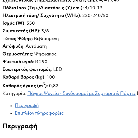
Σχάρες λευκές (Τεμ./Διαστάσεις (ΜxΠ) cm.)
: 4/41 x 49
Πόδια Inox (Τεμ./Διαστάσεις (Υ) cm.)
: 4/10-13
Ηλεκτρική τάση/ Συχνότητα (V/Hz)
: 220-240/50
Ισχύς (W)
: 350
Συμπιεστής (HP)
: 3/8
Τύπος Ψύξης
: Βεβιασμένη
Απόψυξη
: Αυτόματη
Θερμοστάτης
: Ψηφιακός
Ψυκτικό υγρό
: R 290
Εσωτερικός φωτισμός
: LED
Καθαρό Βάρος (kg)
: 100
3
Καθαρός όγκος (m
)
: 0,82
Κατηγορία:
Πάγκοι Ψυγεία - Συνδυασμοί με Συρτάρια & Πόρτες
Περιγραφή
Επιπλέον πληροφορίες
Περιγραφή