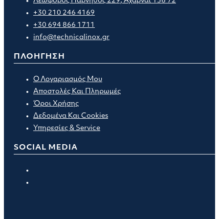
Λεωφόρος Πάρνηθος 229, Αχαρναί 136 72
+30 210 246 4169
+30 694 866 1711
info@technicalinox.gr
ΠΛΟΗΓΗΣΗ
Ο Λογαριασμός Μου
Αποστολές Και Πληρωμές
Όροι Χρήσης
Δεδομένα Και Cookies
Υπηρεσίες & Service
SOCIAL MEDIA
Opens
in
Opens
a
in
new
a
tab
new