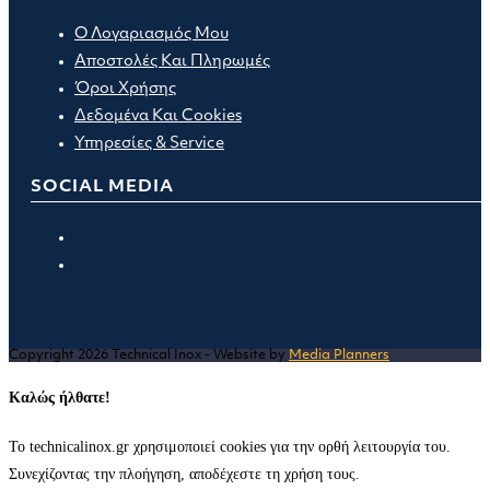
Ο Λογαριασμός Μου
Αποστολές Και Πληρωμές
Όροι Χρήσης
Δεδομένα Και Cookies
Υπηρεσίες & Service
SOCIAL MEDIA
Opens
in
Opens
a
in
new
a
tab
new
Copyright 2026 Technical Inox - Website by
Media Planners
tab
Καλώς ήλθατε!
Το technicalinox.gr χρησιμοποιεί cookies για την ορθή λειτουργία του.
Συνεχίζοντας την πλοήγηση, αποδέχεστε τη χρήση τους.