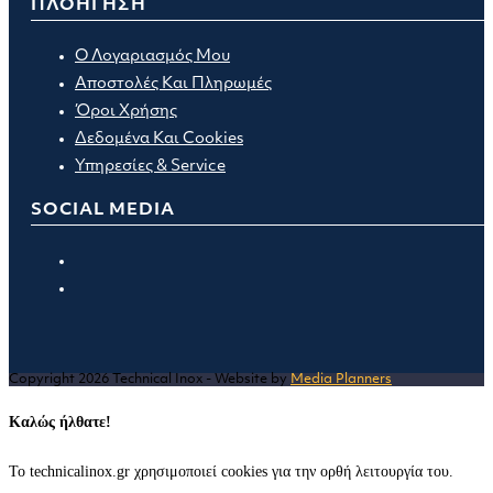
ΠΛΟΗΓΗΣΗ
Ο Λογαριασμός Μου
Αποστολές Και Πληρωμές
Όροι Χρήσης
Δεδομένα Και Cookies
Υπηρεσίες & Service
SOCIAL MEDIA
Opens
in
Opens
a
in
new
a
tab
new
Copyright 2026 Technical Inox - Website by
Media Planners
tab
Καλώς ήλθατε!
Το technicalinox.gr χρησιμοποιεί cookies για την ορθή λειτουργία του.