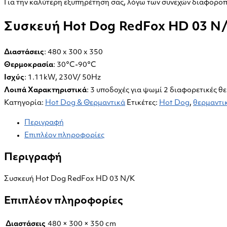
HD
Για την καλύτερη εξυπηρέτηση σας, λόγω των συνεχών διαφοροπο
03
Συσκευή Hot Dog RedFox HD 03 N
N/K
ποσότητα
Διαστάσεις
: 480 x 300 x 350
Θερμοκρασία
: 30°C-90°C
Ισχύς
: 1.11kW, 230V/ 50Hz
Λοιπά Χαρακτηριστικά
: 3 υποδοχές για ψωμί 2 διαφορετικές θ
Κατηγορία:
Hot Dog & Θερμαντικά
Ετικέτες:
Hot Dog
,
θερμαντι
Περιγραφή
Επιπλέον πληροφορίες
Περιγραφή
Συσκευή Hot Dog RedFox HD 03 N/K
Επιπλέον πληροφορίες
Διαστάσεις
480 × 300 × 350 cm