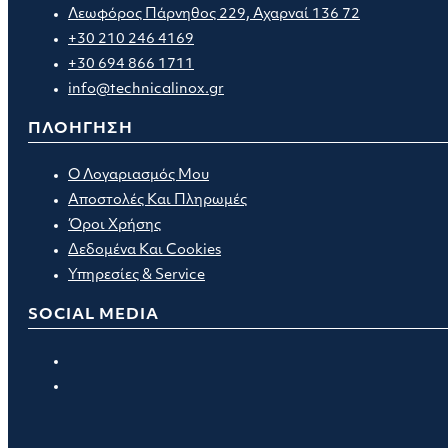
Λεωφόρος Πάρνηθος 229, Αχαρναί 136 72
+30 210 246 4169
+30 694 866 1711
info@technicalinox.gr
ΠΛΟΗΓΗΣΗ
Ο Λογαριασμός Μου
Αποστολές Και Πληρωμές
Όροι Χρήσης
Δεδομένα Και Cookies
Υπηρεσίες & Service
SOCIAL MEDIA
Opens
in
Opens
a
in
new
a