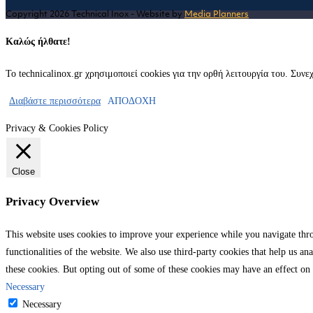
tab
new
Copyright 2026 Technical Inox - Website by
Media Planners
tab
Καλώς ήλθατε!
Το technicalinox.gr χρησιμοποιεί cookies για την ορθή λειτουργία του. Συν
Διαβάστε περισσότερα
ΑΠΟΔΟΧΗ
Privacy & Cookies Policy
Close
Privacy Overview
This website uses cookies to improve your experience while you navigate throu
functionalities of the website. We also use third-party cookies that help us 
these cookies. But opting out of some of these cookies may have an effect on
Necessary
Necessary