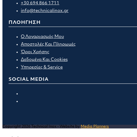
+30 694 866 1711
info@technicalinox.gr
ΠΛΟΗΓΗΣΗ
Ο Λογαριασμός Μου
Αποστολές Και Πληρωμές
Όροι Χρήσης
Δεδομένα Και Cookies
Υπηρεσίες & Service
SOCIAL MEDIA
Opens
in
Opens
a
in
new
a
tab
new
Copyright 2026 Technical Inox - Website by
Media Planners
tab