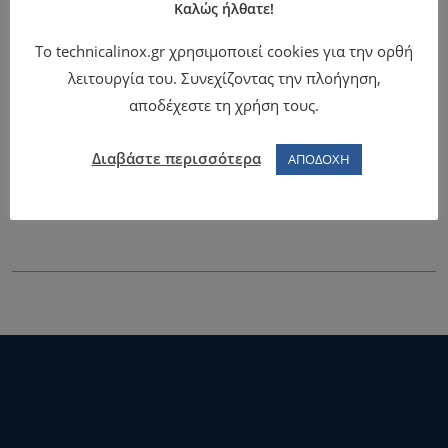
Καλώς ήλθατε!
Το technicalinox.gr χρησιμοποιεί cookies για την ορθή
λειτουργία του. Συνεχίζοντας την πλοήγηση,
αποδέχεστε τη χρήση τους.
Γύροι 75-85 kg
Διαβάστε περισσότερα
ΑΠΟΔΟΧΗ
Γύρος 75-85 kg ND 3