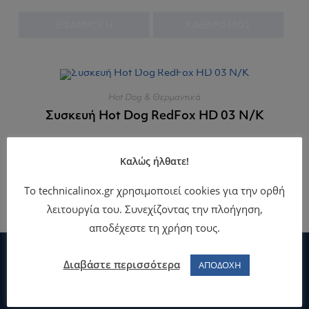
ΕΦΑΡΜΟΓΗ
ΚΑΘΑΡΙΣΜΟΣ
Hot Dog & Θερμαντικά
Συσκευή Hot Dog RedFox HD 03 N/K
Καλώς ήλθατε!
Το technicalinox.gr χρησιμοποιεί cookies για την ορθή
λειτουργία του. Συνεχίζοντας την πλοήγηση,
αποδέχεστε τη χρήση τους.
Διαβάστε περισσότερα
ΑΠΟΔΟΧΗ