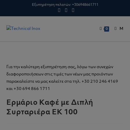
Skip
Εξυπηρέτηση πελατών:
+306948661711
to
content
M
0
Για την καλύτερη εξυπηρέτηση σας, λόγω των συνεχών
διαφοροποιήσεων στις τιμές των νέων μας προιόντων
παρακαλείστε να μας καλείτε στα τηλ. +30 210 246 4169
και +30 694 866 1711
Ερμάριο Καφέ με Διπλή
Συρταριέρα EK 100