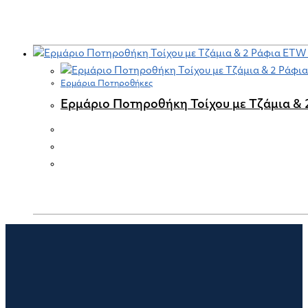
Ερμάρια Ποτηροθήκες
Ερμάριο Ποτηροθήκη Τοίχου με Τζάμια &