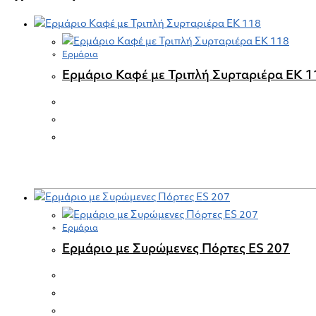
Ερμάρια
Ερμάριο Καφέ με Τριπλή Συρταριέρα EK 1
Ερμάρια
Ερμάριο με Συρώμενες Πόρτες ES 207