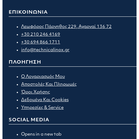
ΕΠΙΚΟΙΝΩΝΙΑ
Λεωφόρος Πάρνηθος 229, Αχαρναί 136 72
+30 210 246 4169
+30 694 866 1711
info@technicalinox.gr
ΠΛΟΗΓΗΣΗ
Ο Λογαριασμός Μου
Αποστολές Και Πληρωμές
Όροι Χρήσης
Δεδομένα Και Cookies
Υπηρεσίες & Service
SOCIAL MEDIA
Opens in a new tab