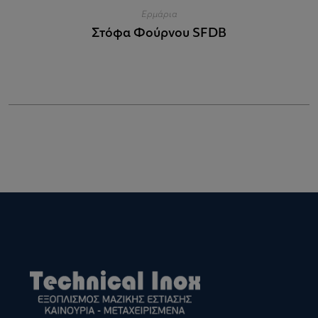
Ερμάρια
Στόφα Φούρνου SFDB