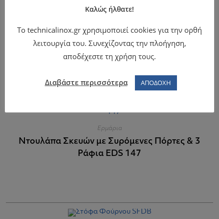
Καλώς ήλθατε!
Το technicalinox.gr χρησιμοποιεί cookies για την ορθή
Ερμάρια
λειτουργία του. Συνεχίζοντας την πλοήγηση,
Ερμάριο με Συρώμενες Πόρτες ES 227
αποδέχεστε τη χρήση τους.
Διαβάστε περισσότερα
ΑΠΟΔΟΧΗ
Ερμάρια
Ντουλάπα Σκευών με Συρόμενες Πόρτες & 3
Ράφια EDS 147