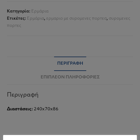
Κατηγορία:
Ερμάρια
Ετικέτες:
Ερμάρια
,
ερμαριο με συρομενες πορτεσ
,
συρομενες
πορτες
ΠΕΡΙΓΡΑΦΉ
ΕΠΙΠΛΈΟΝ ΠΛΗΡΟΦΟΡΊΕΣ
Περιγραφή
Διαστάσεις:
240x70x86
Σχετικά προϊόντα